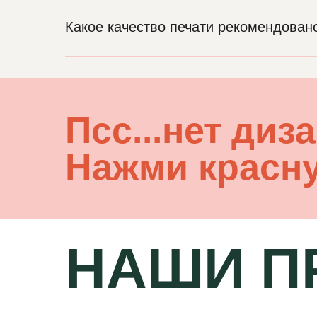
Какое качество печати рекомендовано
Пcc...нет диз
Нажми красн
НАШИ П