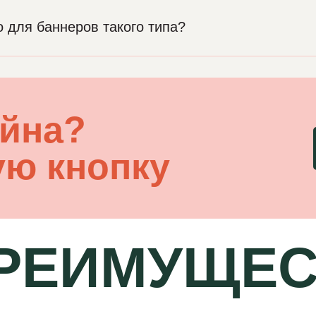
 для баннеров такого типа?
айна?
ую кнопку
РЕИМУЩЕС