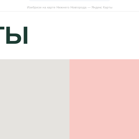
Изибризи на карте Нижнего Новгорода — Яндекс Карты
ТЫ