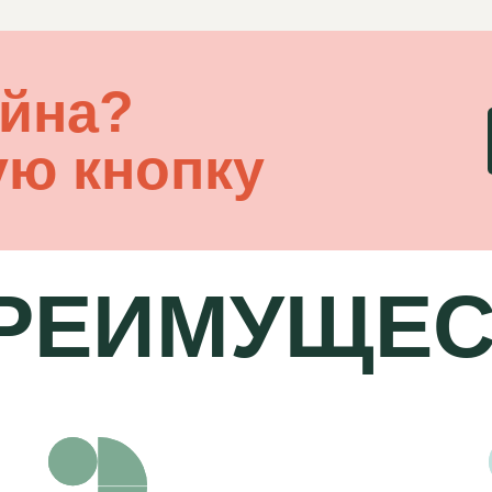
айна?
ую кнопку
РЕИМУЩЕС