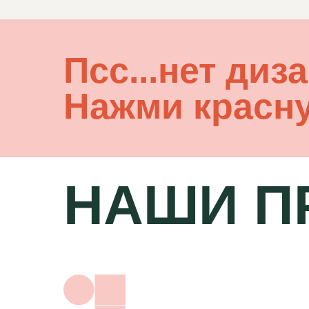
Пcc...нет диз
Нажми красн
НАШИ П