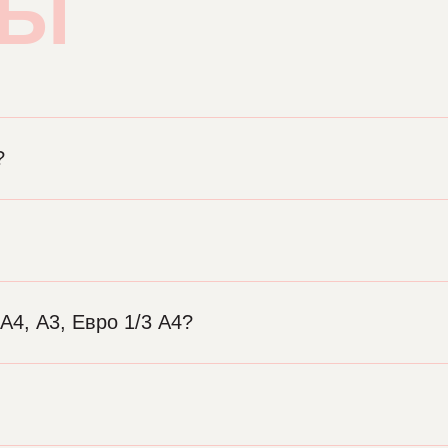
СЫ
?
А4, А3, Евро 1/3 А4
?