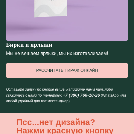
Бирки и ярлыки
Мы не вешаем ярлыки, мы их изготавливаем!
РАССЧИТАТЬ ТИРАЖ ОНЛАЙН
Оставьте заявку по кнопке выше, напишите нам в чат, либо
НАШИ
+7 (986) 768-18-26
свяжитесь с нами по телефону:
(WhatsApp или
любой удобный для вас мессенджер)
ПРЕИМУЩЕСТВА
Пcc...нет дизайна?
Нажми красную кнопку
Креативная команда