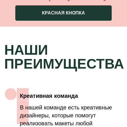
В нашей команде есть креативные
дизайнеры, которые помогут
КРАСНАЯ КНОПКА
реализовать макеты любой
сложности!
Ваше место силы
У нас самый красивый офис в центре
города на набережной реки Оки.
Попав к нам в гости и отведав чашку
кофе, вы больше не сможете без нас
жить!
По последнему слову техники
Мы изготавливаем нашу продукцию
на новейшем оборудовании с
использованием лучших материалов!
В ногу со временем