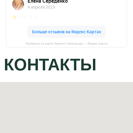
г. Нижний Новгород
улица Черниговская 11, оф. 18
пн-пт: 09:00-18:00
© ИП Крутова Кристина Максимовна
Изибризи на карте Нижнего Новгорода — Яндекс Карты
ОГРНИП: 322527500090869 ИНН: 526223475252