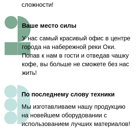
При создании ваших макетов с 0
мы используем только самые
актуальные дизайн решения!
Заботливая типография
Мы заботимся об окружающей среде,
поэтому сортируем все
произведенные отходы и сдаем в
пункты переработки.
Точно в срок
Мы ценим ваше время, поэтому
всегда предлагаем кратчайшие сроки
изготовления заказа!
ОТЗЫВЫ