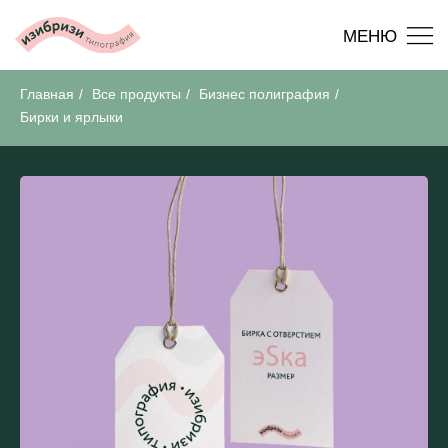
МЕНЮ
Главная
/
Все продукты
/
Бизнес полиграфия
/
Бирки и ярлыки
ГЛАВНАЯ
ВСЕ
ЧТО - ГДЕ - КАК
ПРОДУКТЫ
ГЛАВНАЯ
ВСЕ
ЧТО - ГДЕ - КАК
+7 (986) 768-18-26
ПРОДУКТЫ
ask@easybreezyprint.ru
+7 (986) 768-18-26
СДЕЛАТЬ РАСЧЕТ
ask@easybreezyprint.ru
СДЕЛАТЬ РАСЧЕТ