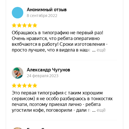
МЕНЮ
Главная
Все продукты
Что-где-как
Контакты
Политика конфиденциальности
РЕЖИМ РАБОТЫ
+7 (986) 768-18-26
ask@easybreezyprint.ru