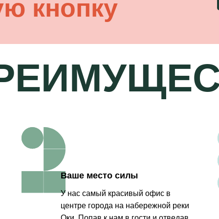
ую кнопку
РЕИМУЩЕС
Ваше место силы
У нас самый красивый офис в
центре города на набережной реки
Оки. Попав к нам в гости и отведав