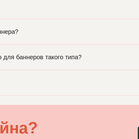
ннера?
 для баннеров такого типа?
айна?